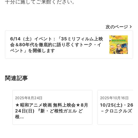
十分に施してご来館ください。
投
次のページ
稿
6/14（土）イベント：「35ミリフィルム上映
会＆80年代を徹底的に語り尽くすトーク・イ
ナ
ベント」を開催します
ビ
ゲ
ー
関連記事
シ
ョ
2025年8月24日
2025年10月16日
★昭和アニメ映画 無料上映会★8月
10/25(土)・2
ン
24日(日) 『新・ど根性ガエル ど
－クロニクルズ－
根...